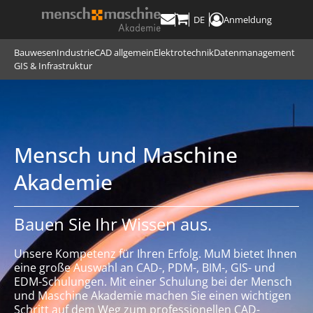
DE
Anmeldung
Bauwesen
Industrie
CAD allgemein
Elektrotechnik
Datenmanagement
GIS & Infrastruktur
Mensch und Maschine
Akademie
Bauen Sie Ihr Wissen aus.
Unsere Kompetenz für Ihren Erfolg. MuM bietet Ihnen
eine große Auswahl an CAD-, PDM-, BIM-, GIS- und
EDM-Schulungen. Mit einer Schulung bei der Mensch
und Maschine Akademie machen Sie einen wichtigen
Schritt auf dem Weg zum professionellen CAD-