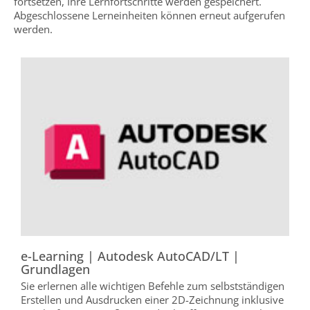
fortsetzen, Ihre Lernfortschritte werden gespeichert.
Abgeschlossene Lerneinheiten können erneut aufgerufen
werden.
e-Learning | Autodesk AutoCAD/LT |
e
Grundlagen
V
Sie erlernen alle wichtigen Befehle zum selbstständigen
D
Erstellen und Ausdrucken einer 2D-Zeichnung inklusive
j