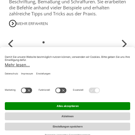
Beschriftung, Bemaßung und Schraffuren. Sie erarbeiten
h
die Befehle anhand vieler Beispiele und erhalten
S
zahlreiche Tipps und Tricks aus der Praxis.
S
MEHR ERFAHREN
Impressum
Datenschutz
AGB
Cookie Consent Settings
© 2026 Mensch und Maschine Schweiz AG
Mensch und Maschine Schweiz AG
Zürichstrasse 25 | 8185 Winkel
Telefon +41 44 864 19 00
Home
www.mum.ch
E-Mail
info@mum.ch
YouTube
LinkedIn
eShop
Kontakt